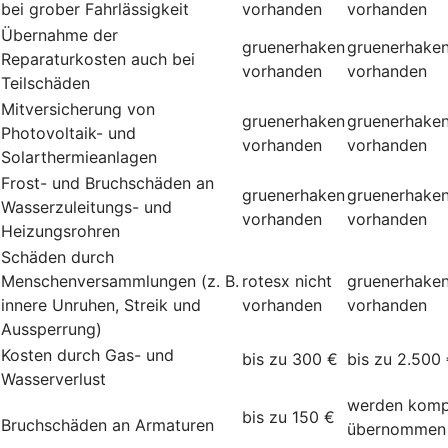
bei grober Fahrlässigkeit
vorhanden
vorhanden
Übernahme der
gruenerhaken
gruenerhake
Reparaturkosten auch bei
vorhanden
vorhanden
Teilschäden
Mitversicherung von
gruenerhaken
gruenerhake
Photovoltaik- und
vorhanden
vorhanden
Solarthermieanlagen
Frost- und Bruchschäden an
gruenerhaken
gruenerhake
Wasserzuleitungs- und
vorhanden
vorhanden
Heizungsrohren
Schäden durch
Menschenversammlungen (z. B.
rotesx
nicht
gruenerhake
innere Unruhen, Streik und
vorhanden
vorhanden
Aussperrung)
Kosten durch Gas- und
bis zu 300 €
bis zu 2.500
Wasserverlust
werden komp
bis zu 150 €
Bruchschäden an Armaturen
übernommen