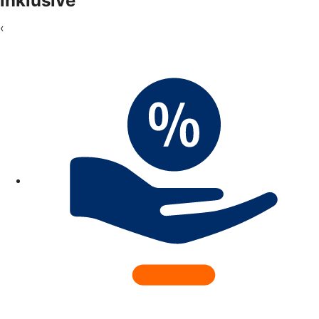
inklusive
‹