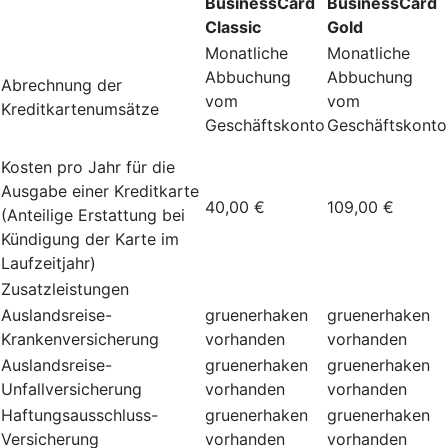
BusinessCard
BusinessCard
Classic
Gold
Monatliche
Monatliche
Abbuchung
Abbuchung
Abrechnung der
vom
vom
Kreditkartenumsätze
Geschäftskonto
Geschäftskonto
Kosten pro Jahr für die
Ausgabe einer Kreditkarte
40,00 €
109,00 €
(Anteilige Erstattung bei
Kündigung der Karte im
Laufzeitjahr)
Zusatzleistungen
Auslandsreise-
gruenerhaken
gruenerhaken
Krankenversicherung
vorhanden
vorhanden
Auslandsreise-
gruenerhaken
gruenerhaken
Unfallversicherung
vorhanden
vorhanden
Haftungsausschluss-
gruenerhaken
gruenerhaken
Versicherung
vorhanden
vorhanden